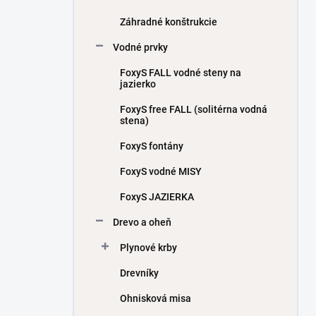
Záhradné konštrukcie
Vodné prvky
FoxyS FALL vodné steny na
jazierko
FoxyS free FALL (solitérna vodná
stena)
FoxyS fontány
FoxyS vodné MISY
FoxyS JAZIERKA
Drevo a oheň
Plynové krby
Drevníky
Ohnisková misa