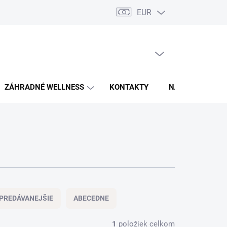
EUR
PRÁZDNY KOŠÍK
NÁKUPNÝ
KOŠÍK
ZÁHRADNÉ WELLNESS
KONTAKTY
NAŠE REALIZÁCI
PREDÁVANEJŠIE
ABECEDNE
1
položiek celkom