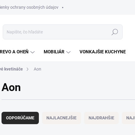
enky ochrany osobných údajov
Hľadať
REVO A OHEŇ
MOBILIÁR
VONKAJŠIE KUCHYNE
vé kvetináče
Aon
Aon
R
a
ODPORÚČAME
NAJLACNEJŠIE
NAJDRAHŠIE
NAJ
d
e