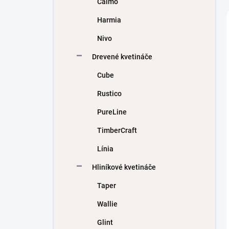
Calmo
e
l
Harmia
Nivo
Drevené kvetináče
Cube
Rustico
PureLine
TimberCraft
Línia
Hliníkové kvetináče
Taper
Wallie
Glint