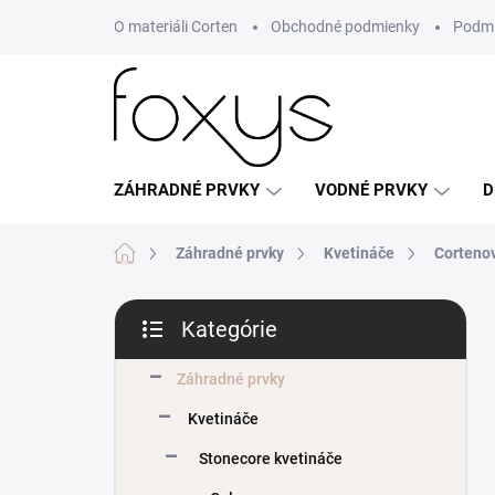
Prejsť
O materiáli Corten
Obchodné podmienky
Podmi
na
obsah
ZÁHRADNÉ PRVKY
VODNÉ PRVKY
D
Domov
Záhradné prvky
Kvetináče
Corteno
B
Kategórie
o
Preskočiť
č
kategórie
n
Záhradné prvky
ý
Kvetináče
p
a
Stonecore kvetináče
n