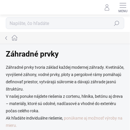
Prejsť
na
obsah
Hľadať
Domov
Záhradné prvky
Záhradné prvky tvoria základ každej modernej záhrady. Kvetináče,
vyvýšené záhony, vodné prvky, ploty a pergolové rámy pomáhajú
definovať priestor, vytvárajú súkromie a dávajú záhrade jasnú
štruktúru.
V našej ponuke nájdete riešenia z cortenu, hliníka, betónu aj dreva
– materiály, ktoré sú odolné, nadčasové a vhodné do exteriéru
počas celého roka.
Ak hľadáte individuálne riešenie,
ponúkame aj možnosť výroby na
mieru.