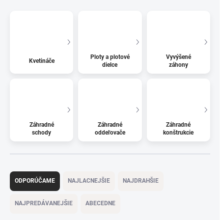
Ploty a plotové
Vyvýšené
Kvetináče
dielce
záhony
Záhradné
Záhradné
Záhradné
schody
oddeľovače
konštrukcie
R
a
ODPORÚČAME
NAJLACNEJŠIE
NAJDRAHŠIE
d
e
NAJPREDÁVANEJŠIE
ABECEDNE
n