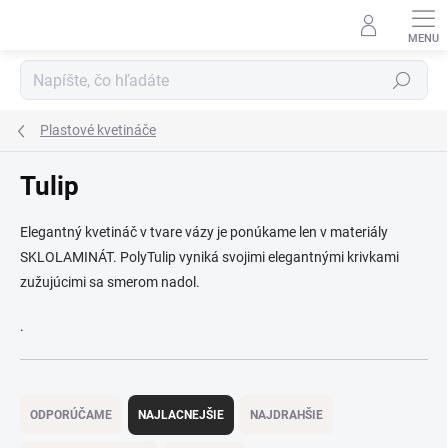
Prejsť
na
obsah
Hľadať
Plastové kvetináče
Tulip
Elegantný kvetináč v tvare vázy je ponúkame len v materiály
SKLOLAMINÁT. PolyTulip vyniká svojimi elegantnými krivkami
zužujúcimi sa smerom nadol.
.
R
a
ODPORÚČAME
NAJLACNEJŠIE
NAJDRAHŠIE
d