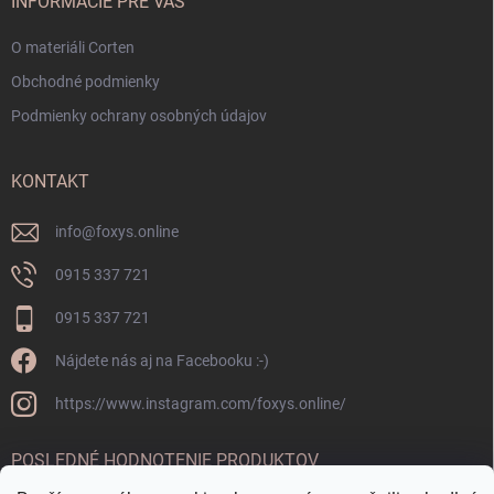
INFORMÁCIE PRE VÁS
O materiáli Corten
Obchodné podmienky
Podmienky ochrany osobných údajov
KONTAKT
info
@
foxys.online
0915 337 721
0915 337 721
Nájdete nás aj na Facebooku :-)
https://www.instagram.com/foxys.online/
POSLEDNÉ HODNOTENIE PRODUKTOV