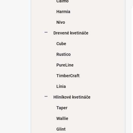
Calmo
e
l
Harmia
Nivo
Drevené kvetináče
Cube
Rustico
PureLine
TimberCraft
Línia
Hliníkové kvetináče
Taper
Wallie
Glint