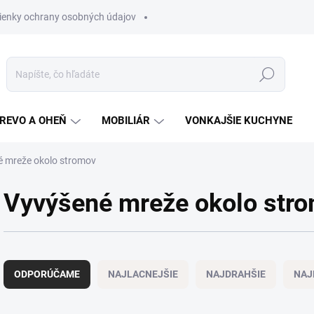
enky ochrany osobných údajov
Hľadať
REVO A OHEŇ
MOBILIÁR
VONKAJŠIE KUCHYNE
 mreže okolo stromov
Vyvýšené mreže okolo str
R
a
ODPORÚČAME
NAJLACNEJŠIE
NAJDRAHŠIE
NAJ
d
e