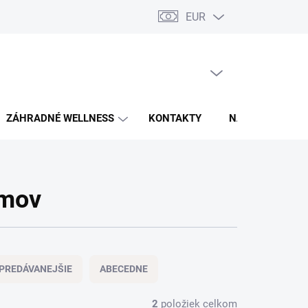
EUR
PRÁZDNY KOŠÍK
NÁKUPNÝ
KOŠÍK
ZÁHRADNÉ WELLNESS
KONTAKTY
NAŠE REALIZÁCI
omov
PREDÁVANEJŠIE
ABECEDNE
2
položiek celkom