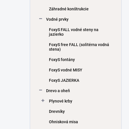
Záhradné konštrukcie
Vodné prvky
FoxyS FALL vodné steny na
jazierko
FoxyS free FALL (solitérna vodná
stena)
FoxyS fontány
FoxyS vodné MISY
FoxyS JAZIERKA
Drevo a oheň
Plynové krby
Drevníky
Ohnisková misa