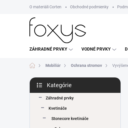
Prejsť
O materiáli Corten
Obchodné podmienky
Podmi
na
obsah
ZÁHRADNÉ PRVKY
VODNÉ PRVKY
D
Domov
Mobiliár
Ochrana stromov
Vyvýšené
B
Kategórie
o
Preskočiť
č
kategórie
n
Záhradné prvky
ý
Kvetináče
p
a
Stonecore kvetináče
n