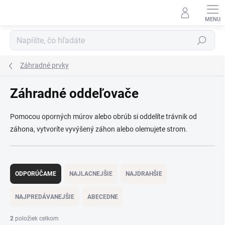
Prejsť
na
obsah
Hľadať
Záhradné prvky
Záhradné oddeľovače
Pomocou oporných múrov alebo obrúb si oddelíte trávnik od
záhona, vytvoríte vyvýšený záhon alebo olemujete strom.
R
a
ODPORÚČAME
NAJLACNEJŠIE
NAJDRAHŠIE
d
e
NAJPREDÁVANEJŠIE
ABECEDNE
n
i
2
položiek celkom