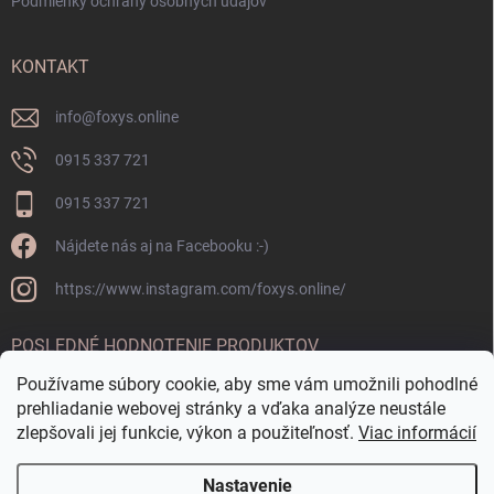
Podmienky ochrany osobných údajov
KONTAKT
info
@
foxys.online
0915 337 721
0915 337 721
Nájdete nás aj na Facebooku :-)
https://www.instagram.com/foxys.online/
POSLEDNÉ HODNOTENIE PRODUKTOV
Používame súbory cookie, aby sme vám umožnili pohodlné
OKRÚHLA FONTÁNKA CORTEN
prehliadanie webovej stránky a vďaka analýze neustále
zlepšovali jej funkcie, výkon a použiteľnosť.
Viac informácií
Nastavenie