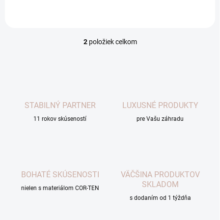
výrobok má mnohostranné
vytvárania tvaru. Možno ich
využitie. Máme...
použiť aj ako kvetináče,...
2
položiek celkom
O
v
l
á
d
a
c
STABILNÝ PARTNER
LUXUSNÉ PRODUKTY
i
11 rokov skúseností
e
pre Vašu záhradu
p
r
v
k
y
BOHATÉ SKÚSENOSTI
VÄČŠINA PRODUKTOV
v
SKLADOM
ý
nielen s materiálom COR-TEN
p
s dodaním od 1 týždňa
i
s