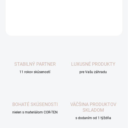
Vyberajte zo štyroch veľkostí a piatich prírodných farieb.
DETAILNÉ INFORMÁCIE
OPÝTAŤ SA
STABILNÝ PARTNER
LUXUSNÉ PRODUKTY
11 rokov skúseností
pre Vašu záhradu
BOHATÉ SKÚSENOSTI
VÄČŠINA PRODUKTOV
SKLADOM
nielen s materiálom COR-TEN
s dodaním od 1 týždňa