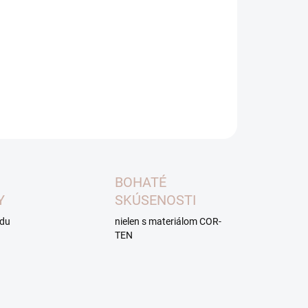
enu, prosím kontaktujte nás na:
info@foxys.online
.
a je pri každej zástene 1800mm. Hrúbka materiálu Cor-Ten
mm.
ILNÉ INFORMÁCIE
OPÝTAŤ SA
BOHATÉ
Y
SKÚSENOSTI
adu
nielen s materiálom COR-
TEN