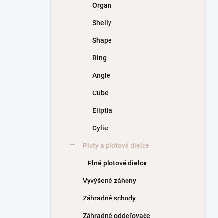
Organ
Shelly
Shape
Ring
Angle
Cube
Eliptia
Cylie
Ploty a plotové dielce
Plné plotové dielce
Vyvýšené záhony
Záhradné schody
Záhradné oddeľovače