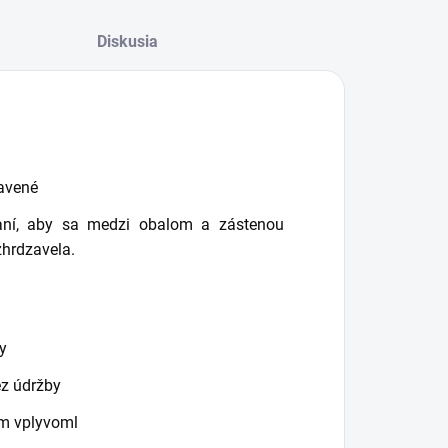
Diskusia
zavené
aní, aby sa medzi obalom a zástenou
zhrdzavela.
y
ez údržby
ým vplyvoml