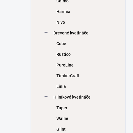
Calmo
e
l
Harmia
Nivo
Drevené kvetináče
Cube
Rustico
PureLine
TimberCraft
Línia
Hliníkové kvetináče
Taper
Wallie
Glint