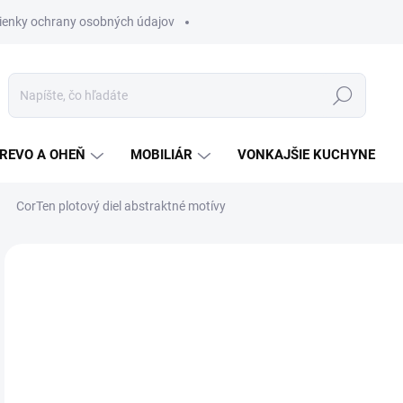
enky ochrany osobných údajov
Hľadať
REVO A OHEŇ
MOBILIÁR
VONKAJŠIE KUCHYNE
CorTen plotový diel abstraktné motívy
9 hodnotení
Podrobnosti hodnotenia
o
od
Jedn
ZVO
cena