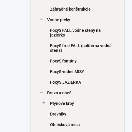
Záhradné konštrukcie
Vodné prvky
FoxyS FALL vodné steny na
jazierko
FoxyS free FALL (solitérna vodná
stena)
FoxyS fontány
FoxyS vodné MISY
FoxyS JAZIERKA
Drevo a oheň
Plynové krby
Drevníky
Ohnisková misa