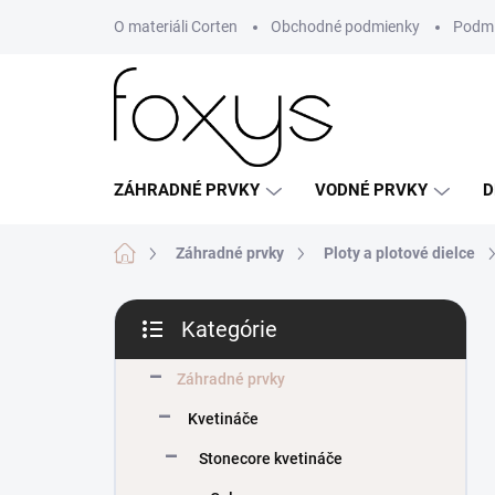
Prejsť
O materiáli Corten
Obchodné podmienky
Podmi
na
obsah
ZÁHRADNÉ PRVKY
VODNÉ PRVKY
D
Domov
Záhradné prvky
Ploty a plotové dielce
B
Kategórie
o
Preskočiť
č
kategórie
n
Záhradné prvky
ý
Kvetináče
p
a
Stonecore kvetináče
n