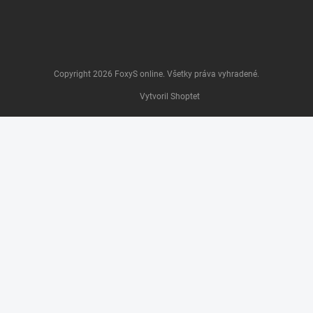
Copyright 2026
FoxyS online
. Všetky práva vyhradené.
Vytvoril Shoptet