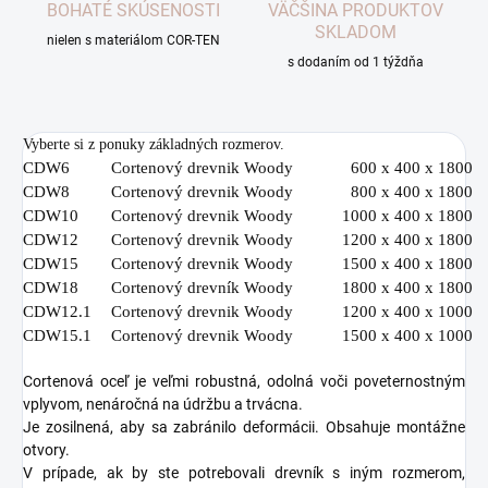
BOHATÉ SKÚSENOSTI
VÄČŠINA PRODUKTOV
SKLADOM
nielen s materiálom COR-TEN
s dodaním od 1 týždňa
Vyberte si z ponuky základných rozmerov.
CDW6
Cortenový drevnik Woody
600 x 400 x 1800
CDW8
Cortenový drevnik Woody
800 x 400 x 1800
CDW10
Cortenový drevnik Woody
1000 x 400 x 1800
CDW12
Cortenový drevnik Woody
1200 x 400 x 1800
CDW15
Cortenový drevnik Woody
1500 x 400 x 1800
CDW18
Cortenový drevník Woody
1800 x 400 x 1800
CDW12.1
Cortenový drevnik Woody
1200 x 400 x 1000
CDW15.1
Cortenový drevnik Woody
1500 x 400 x 1000
Cortenová oceľ je veľmi robustná, odolná voči poveternostným
vplyvom, nenáročná na údržbu a trvácna.
Je zosilnená, aby sa zabránilo deformácii. Obsahuje montážne
otvory.
V prípade, ak by ste potrebovali drevník s iným rozmerom,