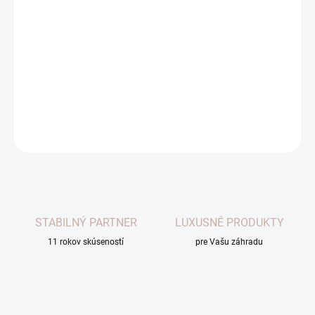
obdĺžnikových rozmeroch a v hrúbke materiálu COR-TEN 3 mm,
pri menších rozmeroch 600, 800 a 1000 v hrúbke 2 mm.
Cortenové výrobky sú celoživotne bezúdržbové. Výrobky sú
dodávané nezhrdzavené.
Dodanie cca 1 týždeň od úhrady.
DETAILNÉ INFORMÁCIE
OPÝTAŤ SA
STABILNÝ PARTNER
LUXUSNÉ PRODUKTY
11 rokov skúseností
pre Vašu záhradu