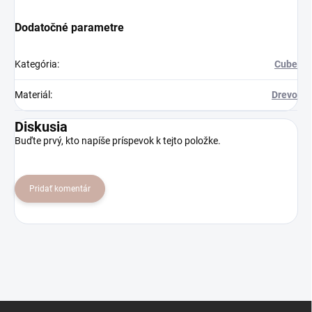
Dodatočné parametre
Kategória
:
Cube
Materiál
:
Drevo
Diskusia
Buďte prvý, kto napíše príspevok k tejto položke.
Pridať komentár
Z