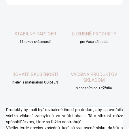
STABILNÝ PARTNER
LUXUSNÉ PRODUKTY
11 rokov skúseností
pre Vašu záhradu
BOHATÉ SKÚSENOSTI
VÄČŠINA PRODUKTOV
SKLADOM
nielen s materiálom COR-TEN
s dodaním od 1 týždňa
Produkty by mali byť rozbalené ihneď po dodaní, aby sa uvoľnila
všetka vlhkosť zachytená vo vnútri obalu. Táto vlhkosť môže
spôsobiť škvrny, ktoré sa ťažko odstraňujú.
Všetky tvrdé dreviny zošednú, keď sú vystavené slnku, dažďu a