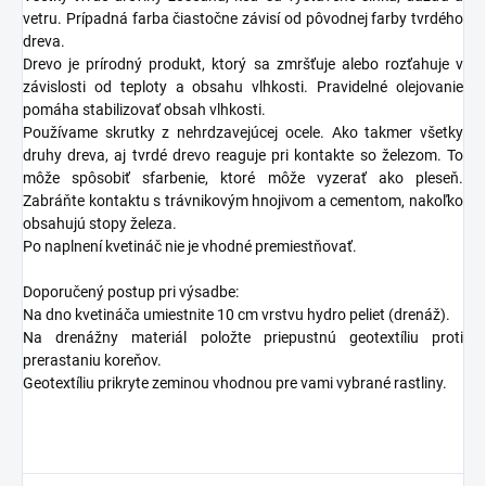
vetru. Prípadná farba čiastočne závisí od pôvodnej farby tvrdého
dreva.
Drevo je prírodný produkt, ktorý sa zmršťuje alebo rozťahuje v
závislosti od teploty a obsahu vlhkosti. Pravidelné olejovanie
pomáha stabilizovať obsah vlhkosti.
Používame skrutky z nehrdzavejúcej ocele. Ako takmer všetky
druhy dreva, aj tvrdé drevo reaguje pri kontakte so železom. To
môže spôsobiť sfarbenie, ktoré môže vyzerať ako pleseň.
Zabráňte kontaktu s trávnikovým hnojivom a cementom, nakoľko
obsahujú stopy železa.
Po naplnení kvetináč nie je vhodné premiestňovať.
Doporučený postup pri výsadbe:
Na dno kvetináča umiestnite 10 cm vrstvu hydro peliet (drenáž).
Na drenážny materiál položte priepustnú geotextíliu proti
prerastaniu koreňov.
Geotextíliu prikryte zeminou vhodnou pre vami vybrané rastliny.