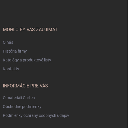
á
p
ä
t
i
MOHLO BY VÁS ZAUJÍMAŤ
e
O nás
História firmy
Katalógy a produktové listy
Kontakty
INFORMÁCIE PRE VÁS
O materiáli Corten
Obchodné podmienky
Podmienky ochrany osobných údajov