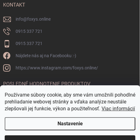
KONTAKT
info
@
foxys.online
0915 337 721
0915 337 721
Nájdete nás aj na Facebooku :-)
https://www.instagram.com/foxys.online/
POSLEDNÉ HODNOTENIE PRODUKTOV
Používame súbory cookie, aby sme vám umožnili pohodlné
OKRÚHLA FONTÁNKA CORTEN
prehliadanie webovej stránky a vďaka analýze neustále
zlepšovali jej funkcie, výkon a použiteľnosť.
Viac informácií
Nastavenie