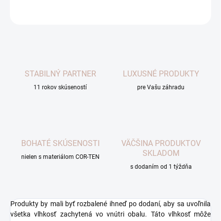
OPÝTAŤ SA
STABILNÝ PARTNER
LUXUSNÉ PRODUKTY
11 rokov skúseností
pre Vašu záhradu
BOHATÉ SKÚSENOSTI
VÄČŠINA PRODUKTOV
SKLADOM
nielen s materiálom COR-TEN
s dodaním od 1 týždňa
Produkty by mali byť rozbalené ihneď po dodaní, aby sa uvoľnila
všetka vlhkosť zachytená vo vnútri obalu. Táto vlhkosť môže