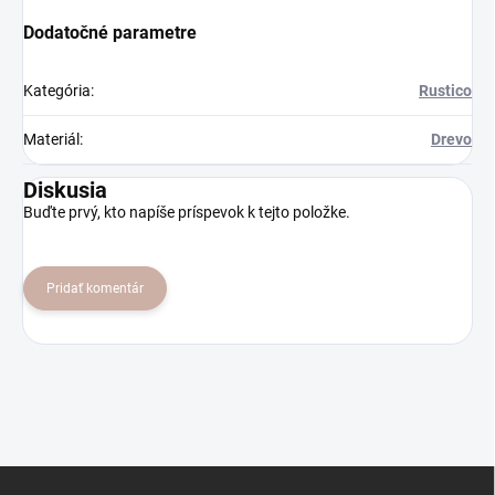
Dodatočné parametre
Kategória
:
Rustico
Materiál
:
Drevo
Diskusia
Buďte prvý, kto napíše príspevok k tejto položke.
Pridať komentár
Z