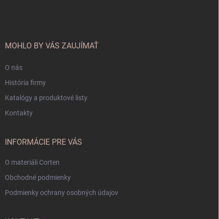
á
p
ä
t
i
MOHLO BY VÁS ZAUJÍMAŤ
e
O nás
História firmy
Katalógy a produktové listy
Kontakty
INFORMÁCIE PRE VÁS
O materiáli Corten
Obchodné podmienky
Podmienky ochrany osobných údajov