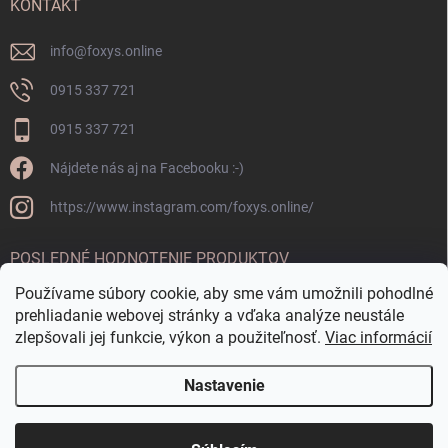
KONTAKT
info
@
foxys.online
0915 337 721
0915 337 721
Nájdete nás aj na Facebooku :-)
https://www.instagram.com/foxys.online/
POSLEDNÉ HODNOTENIE PRODUKTOV
Používame súbory cookie, aby sme vám umožnili pohodlné
OKRÚHLA FONTÁNKA CORTEN
prehliadanie webovej stránky a vďaka analýze neustále
zlepšovali jej funkcie, výkon a použiteľnosť.
Viac informácií
Nastavenie
Copyright 2026
FoxyS online
. Všetky práva vyhradené.