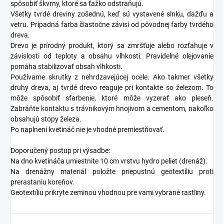
spôsobiť škvrny, ktoré sa ťažko odstraňujú.
Všetky tvrdé dreviny zošednú, keď sú vystavené slnku, dažďu a
vetru. Prípadná farba čiastočne závisí od pôvodnej farby tvrdého
dreva.
Drevo je prírodný produkt, ktorý sa zmršťuje alebo rozťahuje v
závislosti od teploty a obsahu vlhkosti. Pravidelné olejovanie
pomáha stabilizovať obsah vlhkosti.
Používame skrutky z nehrdzavejúcej ocele. Ako takmer všetky
druhy dreva, aj tvrdé drevo reaguje pri kontakte so železom. To
môže spôsobiť sfarbenie, ktoré môže vyzerať ako pleseň.
Zabráňte kontaktu s trávnikovým hnojivom a cementom, nakoľko
obsahujú stopy železa.
Po naplnení kvetináč nie je vhodné premiestňovať.
Doporučený postup pri výsadbe:
Na dno kvetináča umiestnite 10 cm vrstvu hydro peliet (drenáž).
Na drenážny materiál položte priepustnú geotextíliu proti
prerastaniu koreňov.
Geotextíliu prikryte zeminou vhodnou pre vami vybrané rastliny.