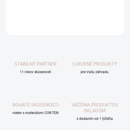
DETAILNÉ INFORMÁCIE
OPÝTAŤ SA
STABILNÝ PARTNER
LUXUSNÉ PRODUKTY
11 rokov skúseností
pre Vašu záhradu
BOHATÉ SKÚSENOSTI
VÄČŠINA PRODUKTOV
SKLADOM
nielen s materiálom COR-TEN
s dodaním od 1 týždňa