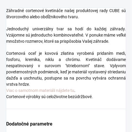
Záhradné cortenové kvetináče našej produktovej rady CUBE sú
štvorcového alebo obdĺžnikového tvaru.
Jednoduchý univerzálny tvar sa hodí do každej záhrady.
Vzájomne sú jednoducho kombinovateľné. V ponuke máme veľké
množstvo rozmerov, ktoré sa prispôsobia Vašej záhrade.
Cortenová oceľ je kovová zliatina vyrobená pridaním medi,
fosforu, kremíka, niklu a chrómu. Kvetináč dodávame
nespatinovaný v surovom "striebornom" stave. Vplyvom
poveternostných podmienok, keď je materiál vystavený striedaniu
dažďa a uschnutiu, postupne sa na povrchu vytvára ochranná
vrstva hrdze.
Viac o samotnom materiáli nájdete tu
.
Cortenové výrobky sú celoživotne bezúdržbové.
Dodatočné parametre