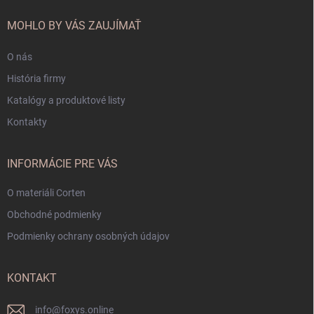
t
i
MOHLO BY VÁS ZAUJÍMAŤ
e
O nás
História firmy
Katalógy a produktové listy
Kontakty
INFORMÁCIE PRE VÁS
O materiáli Corten
Obchodné podmienky
Podmienky ochrany osobných údajov
KONTAKT
info
@
foxys.online