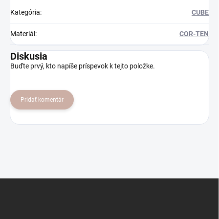
Kategória
:
CUBE
Materiál
:
COR-TEN
Diskusia
Buďte prvý, kto napíše príspevok k tejto položke.
Pridať komentár
Z
á
p
ä