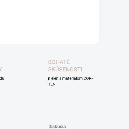
tupný je v šiestich rôznych veľkostiach a piatich
rodných odtieňoch.
ILNÉ INFORMÁCIE
OPÝTAŤ SA
BOHATÉ
Y
SKÚSENOSTI
adu
nielen s materiálom COR-
TEN
Diskusia