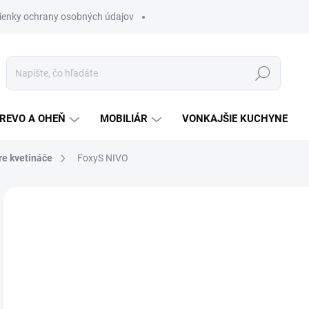
enky ochrany osobných údajov
Hľadať
REVO A OHEŇ
MOBILIÁR
VONKAJŠIE KUCHYNE
re kvetináče
FoxyS NIVO
2 hodnotenia
Podrobnosti hodnotenia
NOVINKA
o
od
Jedn
ZVO