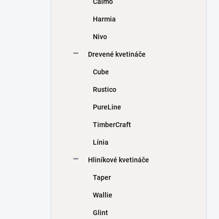
Calmo
e
l
Harmia
Nivo
Drevené kvetináče
Cube
Rustico
PureLine
TimberCraft
Línia
Hliníkové kvetináče
Taper
Wallie
Glint