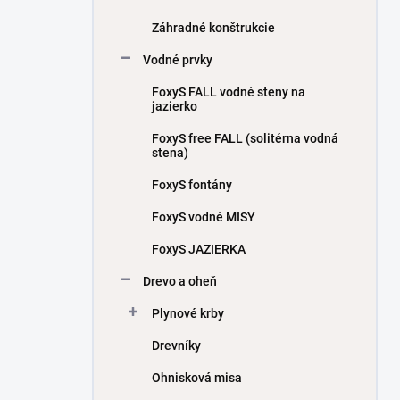
Záhradné konštrukcie
Vodné prvky
FoxyS FALL vodné steny na
jazierko
FoxyS free FALL (solitérna vodná
stena)
FoxyS fontány
FoxyS vodné MISY
FoxyS JAZIERKA
Drevo a oheň
Plynové krby
Drevníky
Ohnisková misa