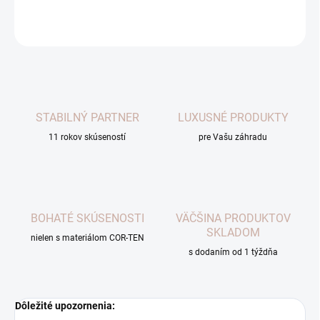
OPÝTAŤ SA
STABILNÝ PARTNER
LUXUSNÉ PRODUKTY
11 rokov skúseností
pre Vašu záhradu
BOHATÉ SKÚSENOSTI
VÄČŠINA PRODUKTOV
SKLADOM
nielen s materiálom COR-TEN
s dodaním od 1 týždňa
Dôležité upozornenia: