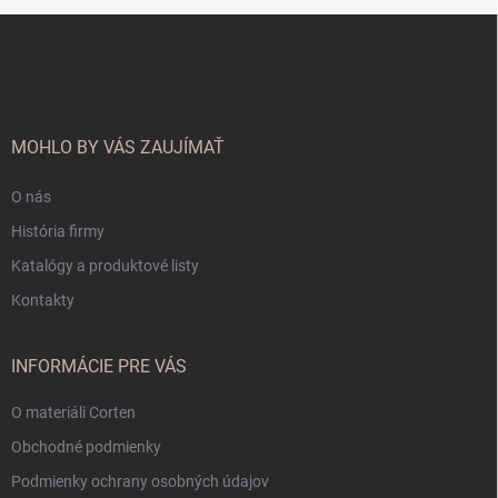
Z
á
p
ä
t
i
MOHLO BY VÁS ZAUJÍMAŤ
e
O nás
História firmy
Katalógy a produktové listy
Kontakty
INFORMÁCIE PRE VÁS
O materiáli Corten
Obchodné podmienky
Podmienky ochrany osobných údajov