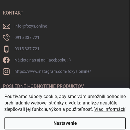
KONTAKT
info
@
foxys.online
0915 337 721
0915 337 721
Nájdete nás aj na Facebooku :-)
https://www.instagram.com/foxys.online/
POSLEDNÉ HODNOTENIE PRODUKTOV
Používame súbory cookie, aby sme vám umožnili pohodlné
OKRÚHLA FONTÁNKA CORTEN
prehliadanie webovej stránky a vďaka analýze neustále
zlepšovali jej funkcie, výkon a použiteľnosť.
Viac informácií
Nastavenie