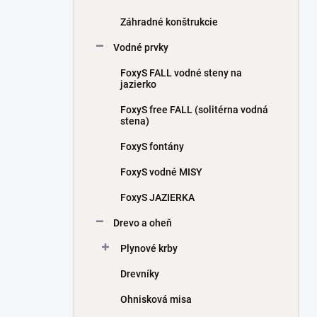
Záhradné konštrukcie
Vodné prvky
FoxyS FALL vodné steny na
jazierko
FoxyS free FALL (solitérna vodná
stena)
FoxyS fontány
FoxyS vodné MISY
FoxyS JAZIERKA
Drevo a oheň
Plynové krby
Drevníky
Ohnisková misa