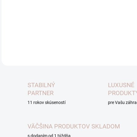
dost
Orie
vzor
od a
DETA
STABILNÝ
LUXUSNÉ
PARTNER
PRODUKT
11 rokov skúseností
pre Vašu záhr
VÄČŠINA PRODUKTOV SKLADOM
s dodaním od 1 týždňa