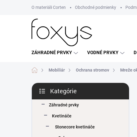
Prejsť
O materiáli Corten
Obchodné podmienky
Podmi
na
obsah
ZÁHRADNÉ PRVKY
VODNÉ PRVKY
D
Domov
Mobiliár
Ochrana stromov
Mreže o
B
Kategórie
o
Preskočiť
č
kategórie
n
Záhradné prvky
ý
Kvetináče
p
a
Stonecore kvetináče
n