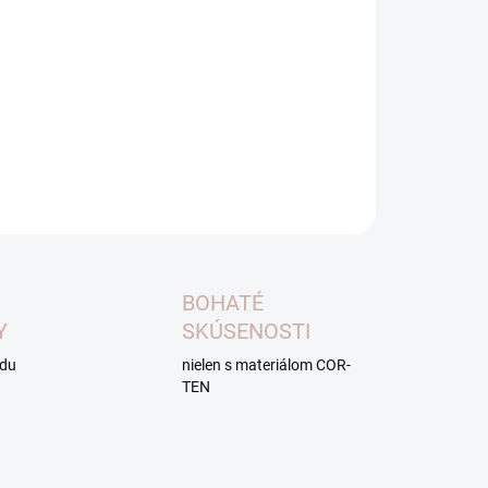
upnosti nás kontaktujte na:
info@foxys.online
ntačná dodacia doba je 11 kalendárnych týždňov. Niektoré
y a veľkosti sú dostupné aj v skoršom termíne, v závislosti
ktuálnych skladových zásob.
ILNÉ INFORMÁCIE
OPÝTAŤ SA
BOHATÉ
Y
SKÚSENOSTI
adu
nielen s materiálom COR-
TEN