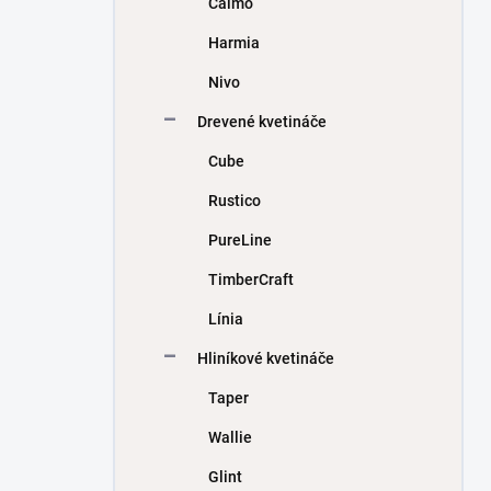
Calmo
e
l
Harmia
Nivo
Drevené kvetináče
Cube
Rustico
PureLine
TimberCraft
Línia
Hliníkové kvetináče
Taper
Wallie
Glint