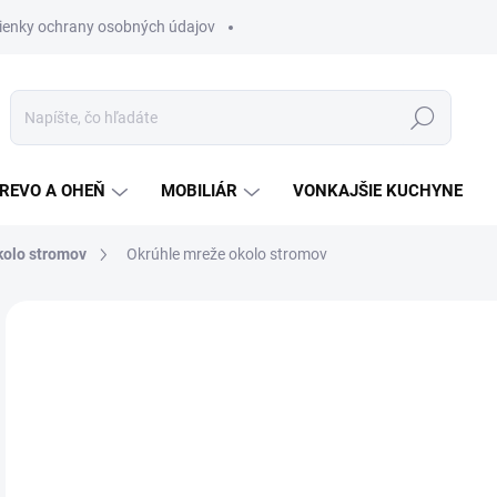
enky ochrany osobných údajov
Hľadať
REVO A OHEŇ
MOBILIÁR
VONKAJŠIE KUCHYNE
kolo stromov
Okrúhle mreže okolo stromov
3 hodnotenia
Podrobnosti hodnotenia
€1
€97
Jedn
ZVO
cena