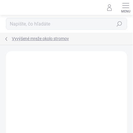
Prejsť
na
obsah
Hľadať
Vyvýšené mreže okolo stromov
Neohodnotené
Podrobnosti hodnotenia