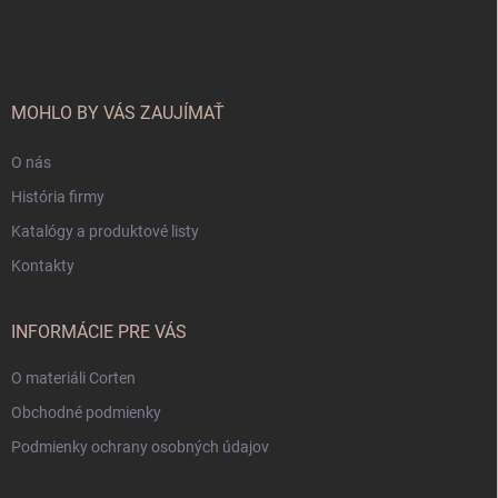
á
p
ä
t
i
MOHLO BY VÁS ZAUJÍMAŤ
e
O nás
História firmy
Katalógy a produktové listy
Kontakty
INFORMÁCIE PRE VÁS
O materiáli Corten
Obchodné podmienky
Podmienky ochrany osobných údajov