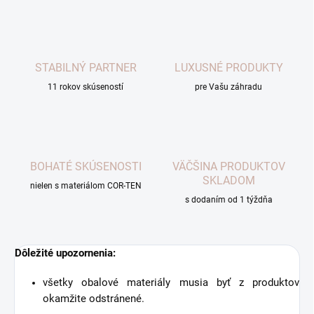
STABILNÝ PARTNER
LUXUSNÉ PRODUKTY
11 rokov skúseností
pre Vašu záhradu
BOHATÉ SKÚSENOSTI
VÄČŠINA PRODUKTOV
SKLADOM
nielen s materiálom COR-TEN
s dodaním od 1 týždňa
Dôležité upozornenia:
všetky obalové materiály musia byť z produktov
okamžite odstránené.