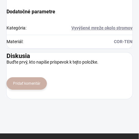
Dodatočné parametre
Kategória
:
Vyvýšené mreže okolo stromov
Materiál
:
COR-TEN
Diskusia
Buďte prvý, kto napíše príspevok k tejto položke.
Pridať komentár
Z