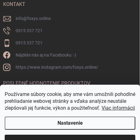
KONTAKT
info
@
foxys.online
0915 337 721
0915 337 721
Nájdete nás aj na Facebooku :-)
https://www.instagram.com/foxys.online/
POSLEDNÉ HODNOTENIE PRODUKTOV
Používame súbory cookie, aby sme vám umožnili pohodlné
OKRÚHLA FONTÁNKA CORTEN
prehliadanie webovej stránky a vďaka analýze neustále
zlepšovali jej funkcie, výkon a použiteľnosť.
Viac informácií
Nastavenie