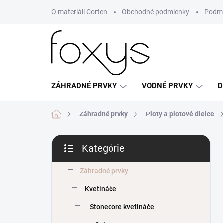
Prejsť
O materiáli Corten
Obchodné podmienky
Podmi
na
obsah
ZÁHRADNÉ PRVKY
VODNÉ PRVKY
D
Domov
Záhradné prvky
Ploty a plotové dielce
B
Kategórie
o
Preskočiť
č
kategórie
n
Záhradné prvky
ý
Kvetináče
p
a
Stonecore kvetináče
n