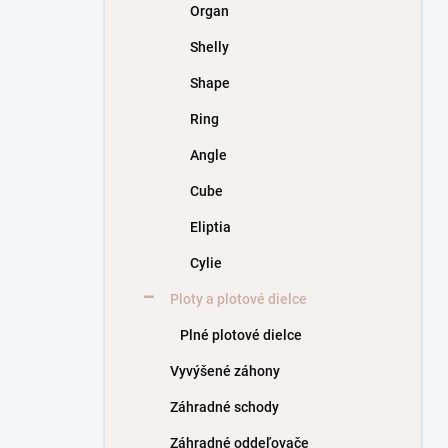
Organ
Shelly
Shape
Ring
Angle
Cube
Eliptia
Cylie
Ploty a plotové dielce
Plné plotové dielce
Vyvýšené záhony
Záhradné schody
Záhradné oddeľovače