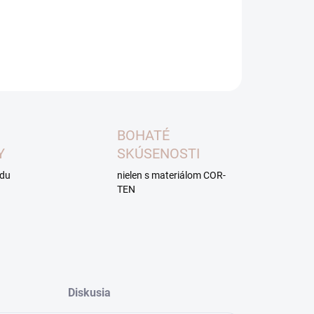
Hrúbka samotného plechu je 2 mm
ILNÉ INFORMÁCIE
OPÝTAŤ SA
BOHATÉ
Y
SKÚSENOSTI
adu
nielen s materiálom COR-
TEN
Diskusia