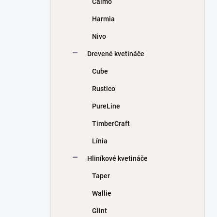
Calmo
e
l
Harmia
Nivo
Drevené kvetináče
Cube
Rustico
PureLine
TimberCraft
Línia
Hliníkové kvetináče
Taper
Wallie
Glint