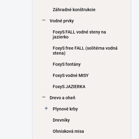
Záhradné konštrukcie
Vodné prvky
FoxyS FALL vodné steny na
jazierko
FoxyS free FALL (solitérna vodná
stena)
FoxyS fontány
FoxyS vodné MISY
FoxyS JAZIERKA
Drevo a oheň
Plynové krby
Drevníky
Ohnisková misa