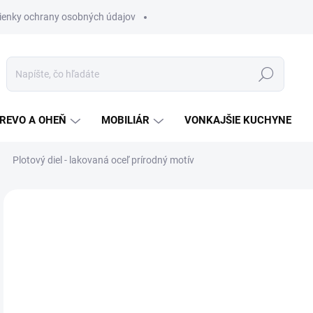
enky ochrany osobných údajov
Hľadať
REVO A OHEŇ
MOBILIÁR
VONKAJŠIE KUCHYNE
Plotový diel - lakovaná oceľ prírodný motív
3 hodnotenia
Podrobnosti hodnotenia
o
od
Jedn
ZVO
cena