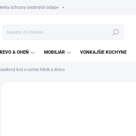
enky ochrany osobných údajov
Hľadať
REVO A OHEŇ
MOBILIÁR
VONKAJŠIE KUCHYNE
dpadkový koš s corten hliník a drevo
Neohodnotené
Podrobnosti hodnotenia
€7
€5 
Jedn
NA
cena