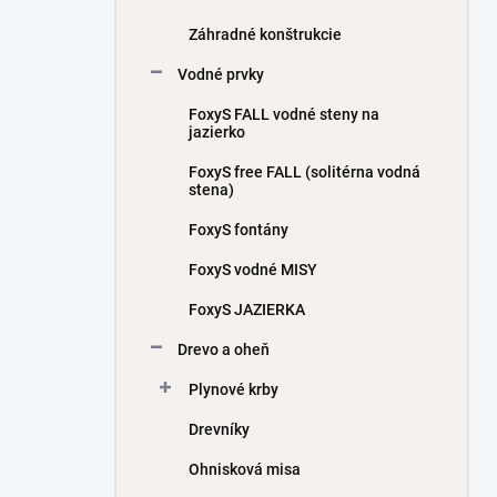
Záhradné konštrukcie
Vodné prvky
FoxyS FALL vodné steny na
jazierko
FoxyS free FALL (solitérna vodná
stena)
FoxyS fontány
FoxyS vodné MISY
FoxyS JAZIERKA
Drevo a oheň
Plynové krby
Drevníky
Ohnisková misa