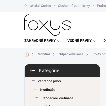
Prejsť
O materiáli Corten
Obchodné podmienky
Podmi
na
obsah
ZÁHRADNÉ PRVKY
VODNÉ PRVKY
D
Domov
Mobiliár
Odpadkové koše
Trojitý o
B
Kategórie
o
Preskočiť
č
kategórie
n
Záhradné prvky
ý
Kvetináče
p
a
Stonecore kvetináče
n