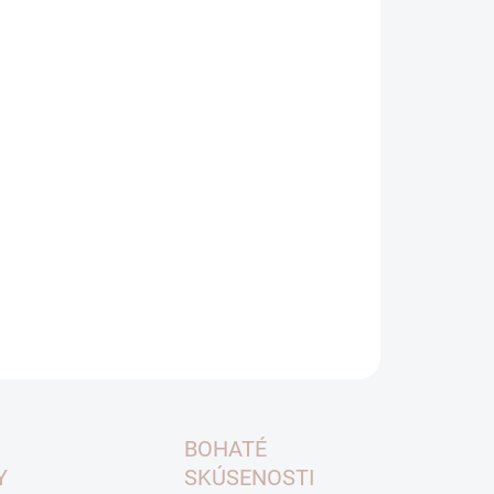
hody
trvácnosť
bezúdržbovosť
jednoduchá montáž
dená cena je za model s drevom garapa. Pre
racovanie cenovej ponuky v inom prevedení a
ormácii o aktuálnej dostupnosti nás kontaktujte
info@foxys.online
ILNÉ INFORMÁCIE
OPÝTAŤ SA
BOHATÉ
Y
SKÚSENOSTI