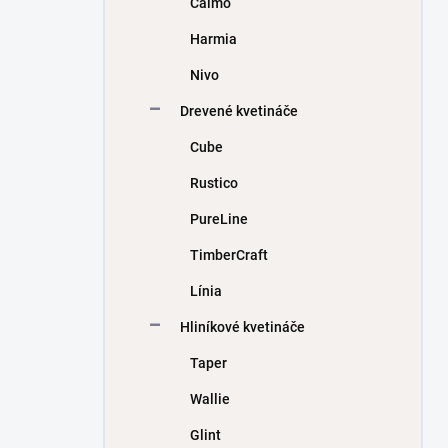
Calmo
e
l
Harmia
Nivo
Drevené kvetináče
Cube
Rustico
PureLine
TimberCraft
Línia
Hliníkové kvetináče
Taper
Wallie
Glint