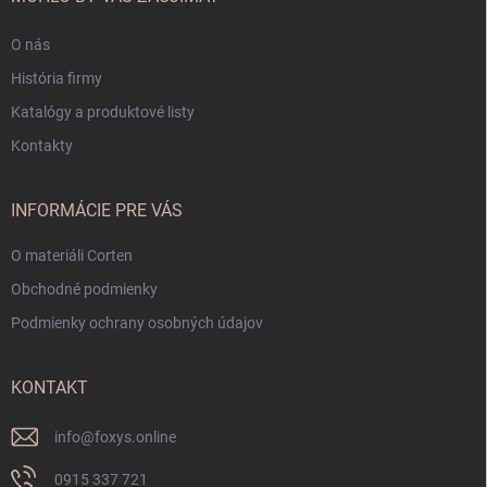
e
O nás
História firmy
Katalógy a produktové listy
Kontakty
INFORMÁCIE PRE VÁS
O materiáli Corten
Obchodné podmienky
Podmienky ochrany osobných údajov
KONTAKT
info
@
foxys.online
0915 337 721